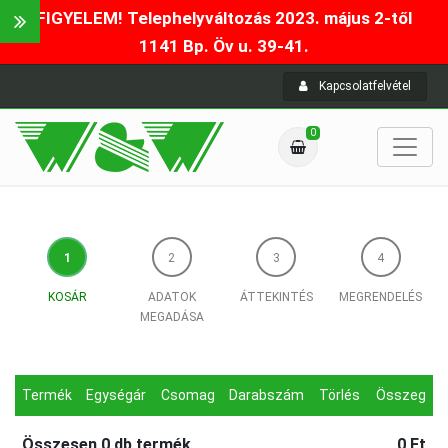
FIGYELEM! Telephelyváltozás 2023. május 2-től
1141 Bp. Öv u. 39-41.
Kapcsolatfelvétel
0
KOSÁR
ADATOK
ÁTTEKINTÉS
MEGRENDELÉS
MEGADÁSA
Termék
Egységár
Csomag
Darabszám
Törlés
Összeg
Összesen
0
db termék
0 Ft