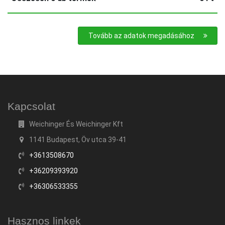
Tovább az adatok megadásához
Kapcsolat
Weichinger És Weichinger Kft
1141 Budapest, Öv utca 39-41
+3613508670
+36209393920
+36306533355
Hasznos linkek