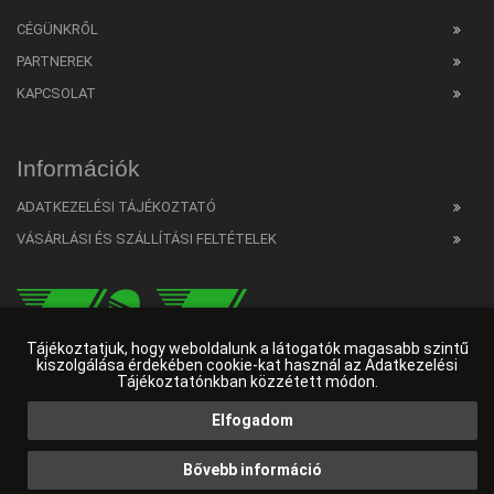
CÉGÜNKRŐL
PARTNEREK
KAPCSOLAT
Információk
ADATKEZELÉSI TÁJÉKOZTATÓ
VÁSÁRLÁSI ÉS SZÁLLÍTÁSI FELTÉTELEK
Tájékoztatjuk, hogy weboldalunk a látogatók magasabb szintű
kiszolgálása érdekében cookie-kat használ az Adatkezelési
Tájékoztatónkban közzétett módon.
Elfogadom
Web developer
HW Online
|
Ingyenes SEO elemző
|
Weboldalkészítés Budapest
Bővebb információ