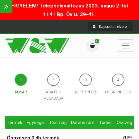
FIGYELEM! Telephelyváltozás 2023. május 2-től
1141 Bp. Öv u. 39-41.
Kapcsolatfelvétel
0
KOSÁR
ADATOK
ÁTTEKINTÉS
MEGRENDELÉS
MEGADÁSA
Termék
Egységár
Csomag
Darabszám
Törlés
Összeg
Összesen
0
db termék
0 Ft