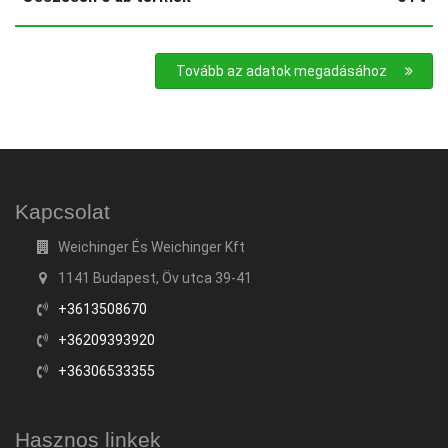
Tovább az adatok megadásához
Kapcsolat
Weichinger És Weichinger Kft
1141 Budapest, Öv utca 39-41
+3613508670
+36209393920
+36306533355
Hasznos linkek