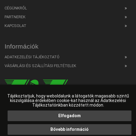
CÉGÜNKRŐL
PARTNEREK
KAPCSOLAT
Információk
ADATKEZELÉSI TÁJÉKOZTATÓ
VÁSÁRLÁSI ÉS SZÁLLÍTÁSI FELTÉTELEK
Tájékoztatjuk, hogy weboldalunk a látogatók magasabb szintű
kiszolgálása érdekében cookie-kat használ az Adatkezelési
Tájékoztatónkban közzétett módon.
Elfogadom
Web developer
HW Online
|
Ingyenes SEO elemző
|
Weboldalkészítés Budapest
Bővebb információ