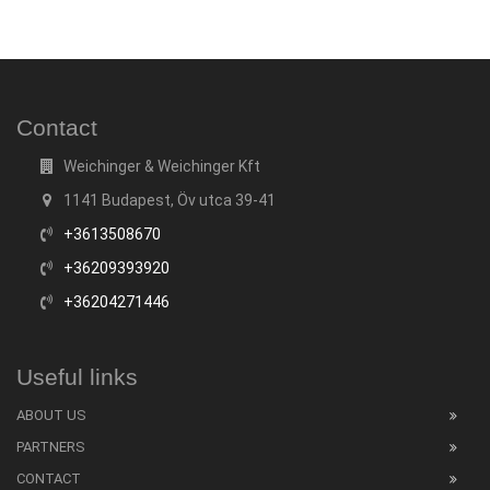
Contact
Weichinger & Weichinger Kft
1141 Budapest, Öv utca 39-41
+3613508670
+36209393920
+36204271446
Useful links
ABOUT US
PARTNERS
CONTACT