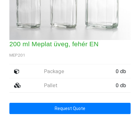
200 ml Meplat üveg, fehér EN
MEP201
Package
0 db
Pallet
0 db
Request Quote