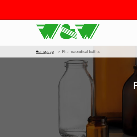
Homepage
Pharmaceutical bottles