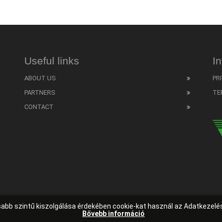
Useful links
I
ABOUT US
PR
PARTNERS
TE
CONTACT
sabb szintű kiszolgálása érdekében cookie-kat használ az Adatkezel
Bővebb információ
eboldalkészítés Budapest