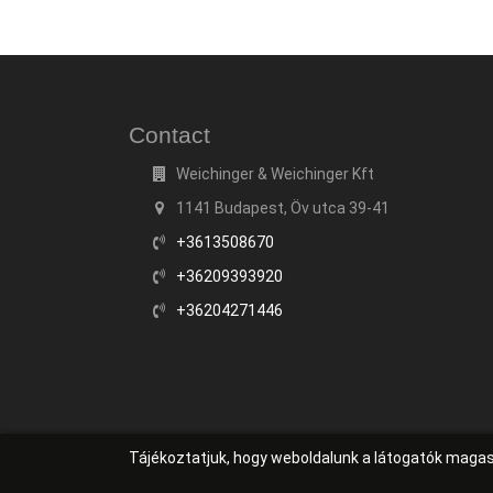
Contact
Weichinger & Weichinger Kft
1141 Budapest, Öv utca 39-41
+3613508670
+36209393920
+36204271446
Tájékoztatjuk, hogy weboldalunk a látogatók maga
Web developer
HW Online
|
Ingyenes SEO elemző
|
W