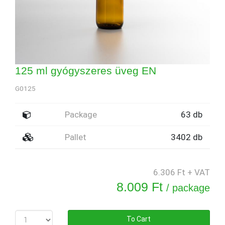
125 ml gyógyszeres üveg EN
G0125
Package
63 db
Pallet
3402 db
6.306 Ft + VAT
8.009 Ft
/ package
To Cart