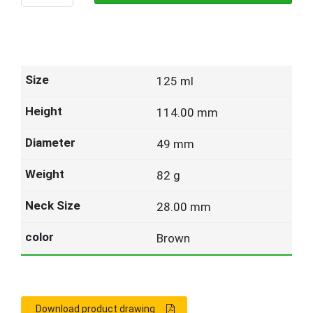
125 ml
114.00 mm
49 mm
82 g
28.00 mm
Brown
Download product drawing