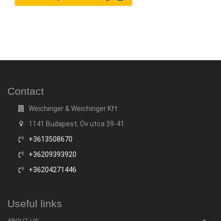
Contact
Weichinger & Weichinger Kft
1141 Budapest, Öv utca 39-41
+3613508670
+36209393920
+36204271446
Useful links
ABOUT US