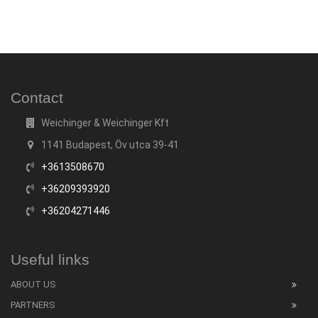
Contact
Weichinger & Weichinger Kft
1141 Budapest, Öv utca 39-41
+3613508670
+36209393920
+36204271446
Useful links
ABOUT US
PARTNERS