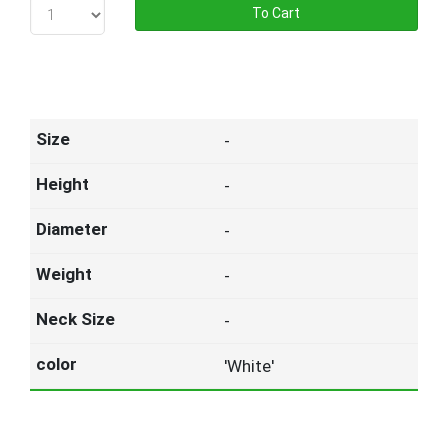
To Cart
-
-
-
-
-
'White'