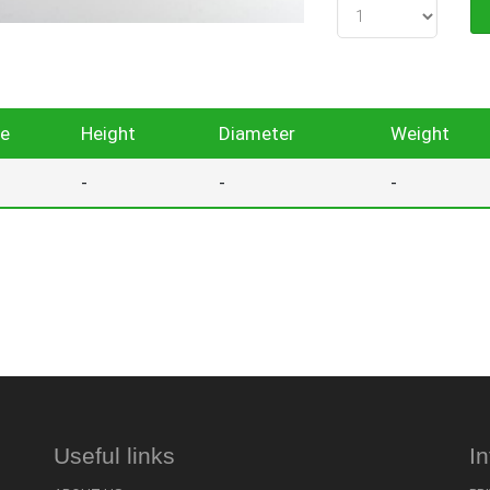
ze
Height
Diameter
Weight
-
-
-
Useful links
I