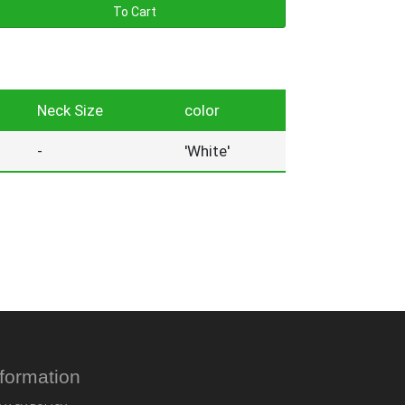
To Cart
Neck Size
color
-
'White'
nformation