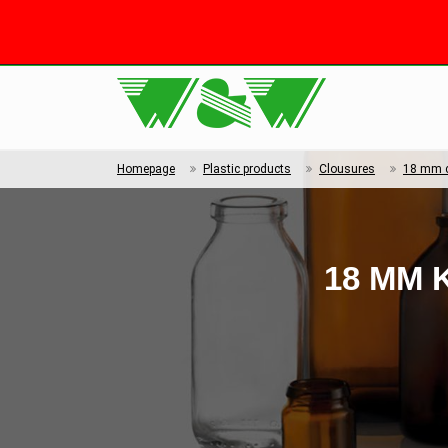
Homepage
Plastic products
Clousures
18 mm 
18 MM 