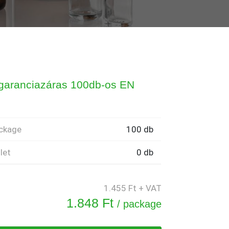
garanciazáras 100db-os EN
ckage
100 db
let
0 db
1.455 Ft + VAT
1.848 Ft
/ package