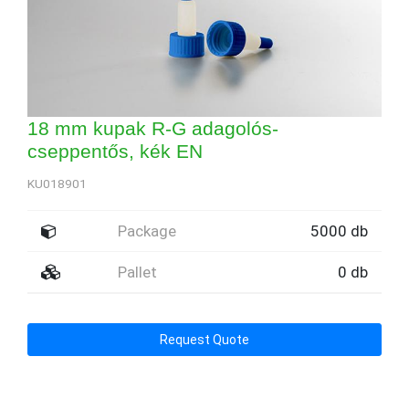
18 mm kupak R-G adagolós-
cseppentős, kék EN
KU018901
Package
5000 db
Pallet
0 db
Request Quote