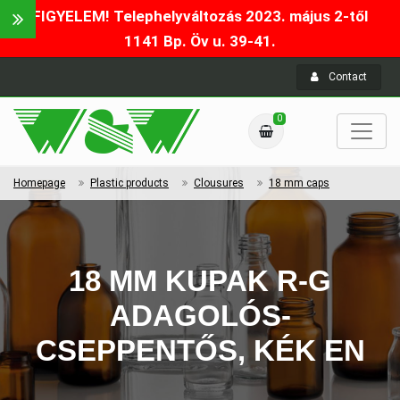
FIGYELEM! Telephelyváltozás 2023. május 2-től
1141 Bp. Öv u. 39-41.
Contact
0
Homepage
Plastic products
Clousures
18 mm caps
18 MM KUPAK R-G
ADAGOLÓS-
CSEPPENTŐS, KÉK EN