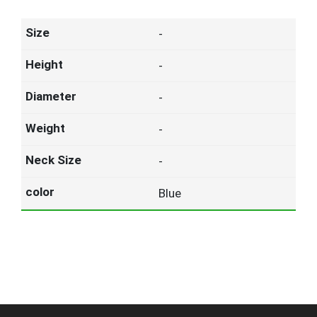
-
-
-
-
-
Blue