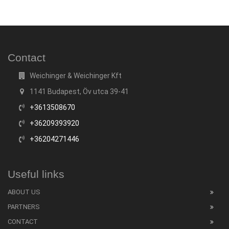
Contact
Weichinger & Weichinger Kft
1141 Budapest, Öv utca 39-41
+3613508670
+36209393920
+36204271446
Useful links
ABOUT US
PARTNERS
CONTACT