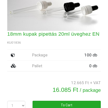
18mm kupak pipettás 20ml üveghez EN
KU01836
Package
100 db
Pallet
0 db
12.665 Ft + VAT
16.085 Ft
/ package
To Cart