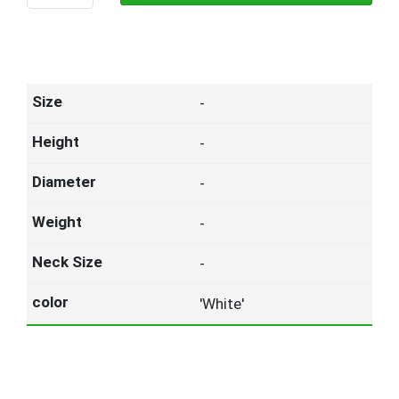
-
-
-
-
-
'White'