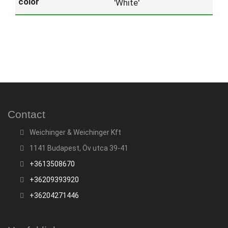
'White'
Contact
Weichinger & Weichinger Kft
1141 Budapest, Öv utca 39-41
+3613508670
+36209393920
+36204271446