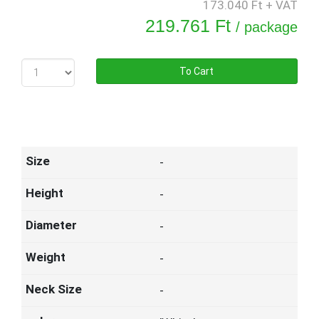
173.040 Ft + VAT
219.761 Ft
/ package
To Cart
-
-
-
-
-