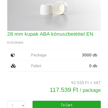
28 mm kupak ABA kónuszbetéttel EN
KU028ABA
Package
3000 db
Pallet
0 db
92.550 Ft + VAT
117.539 Ft
/ package
To Cart