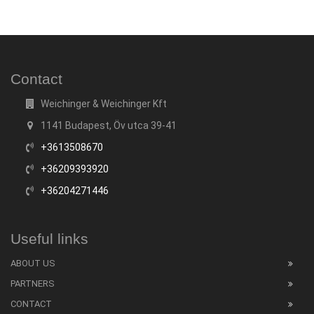
Contact
Weichinger & Weichinger Kft
1141 Budapest, Öv utca 39-41
+3613508670
+36209393920
+36204271446
Useful links
ABOUT US
PARTNERS
CONTACT