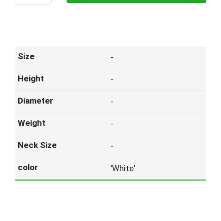
-
-
-
-
-
'White'