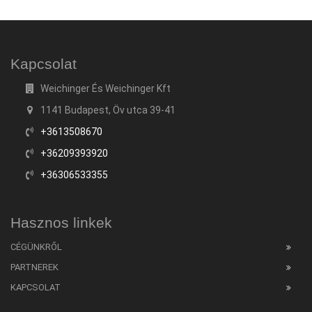
Kapcsolat
Weichinger És Weichinger Kft
1141 Budapest, Öv utca 39-41
+3613508670
+36209393920
+36306533355
Hasznos linkek
CÉGÜNKRŐL
PARTNEREK
KAPCSOLAT