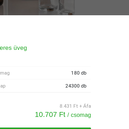
eres üveg
omag
180 db
lap
24300 db
8.431 Ft + Áfa
10.707 Ft
/ csomag