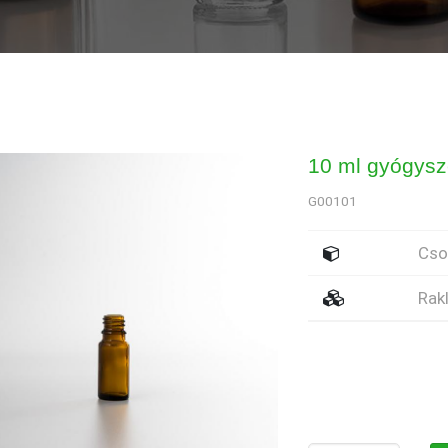
10 ml gyógysz
G00101
Cs
Rak