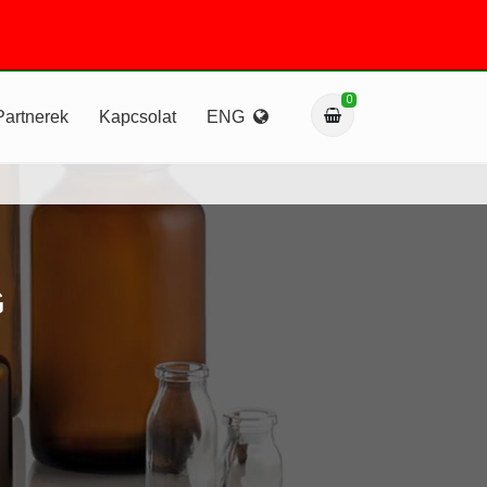
0
Partnerek
Kapcsolat
ENG
G