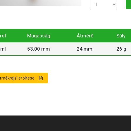
ret
Magasság
Átmérő
Súly
 ml
53.00 mm
24 mm
26 g
rmékrajz letöltése