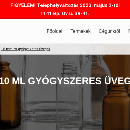
FIGYELEM! Telephelyváltozás 2023. május 2-től
1141 Bp. Öv u. 39-41.
Főoldal
Termékek
Cégünkről
18 mm-es gyógyszeres üvegek
10 ML GYÓGYSZERES ÜVE