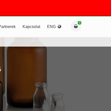
0
Partnerek
Kapcsolat
ENG
G