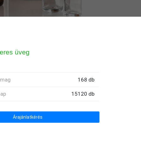
eres üveg
omag
168 db
lap
15120 db
Árajánlatkérés