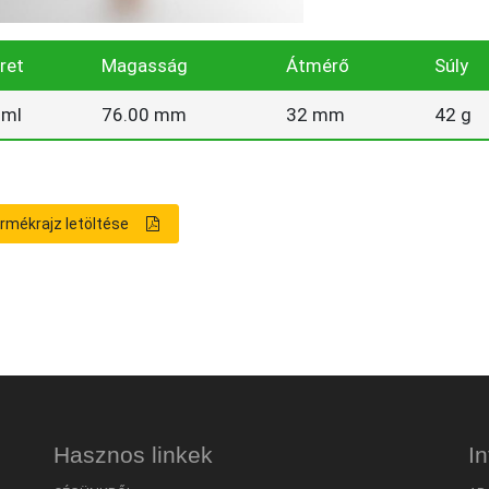
ret
Magasság
Átmérő
Súly
 ml
76.00 mm
32 mm
42 g
rmékrajz letöltése
Hasznos linkek
I