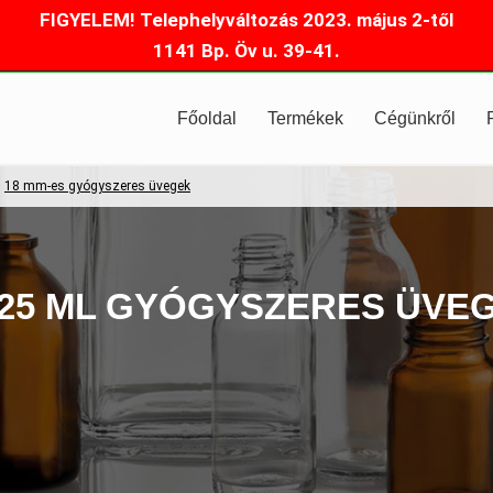
FIGYELEM! Telephelyváltozás 2023. május 2-től
1141 Bp. Öv u. 39-41.
Főoldal
Termékek
Cégünkről
18 mm-es gyógyszeres üvegek
25 ML GYÓGYSZERES ÜVE