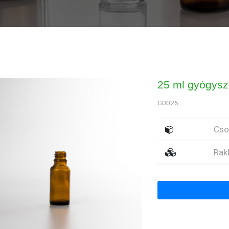
25 ml gyógysz
G0025
Cs
Rak