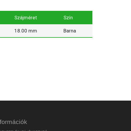
Szájméret
Szín
18.00 mm
Barna
nformációk