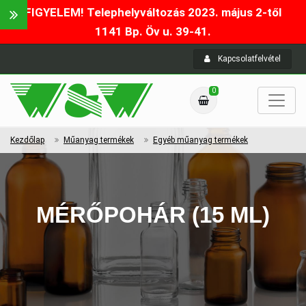
FIGYELEM! Telephelyváltozás 2023. május 2-től
1141 Bp. Öv u. 39-41.
Kapcsolatfelvétel
0
Kezdőlap
Műanyag termékek
Egyéb műanyag termékek
MÉRŐPOHÁR (15 ML)