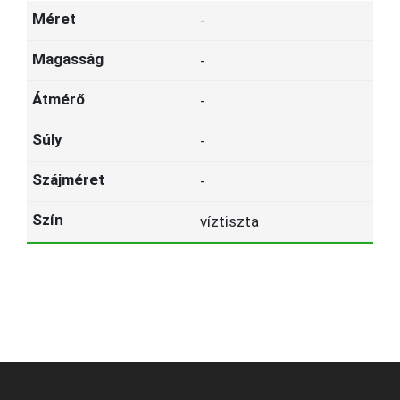
-
-
-
-
-
víztiszta