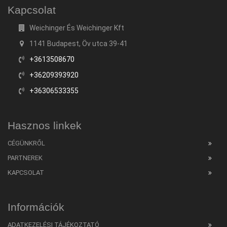
Kapcsolat
Weichinger És Weichinger Kft
1141 Budapest, Öv utca 39-41
+3613508670
+36209393920
+36306533355
Hasznos linkek
CÉGÜNKRŐL
PARTNEREK
KAPCSOLAT
Információk
ADATKEZELÉSI TÁJÉKOZTATÓ