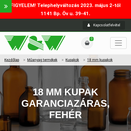
FIGYELEM! Telephelyváltozás 2023. május 2-től
1141 Bp. Öv u. 39-41.
Kapcsolatfelvétel
0
Kezdőlap
Műanyag termékek
Kupakok
18 mm kupakok
18 MM KUPAK
GARANCIAZÁRAS,
FEHÉR