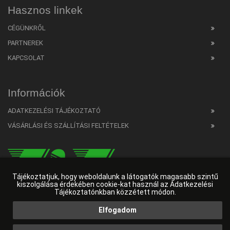
Hasznos linkek
CÉGÜNKRŐL
PARTNEREK
KAPCSOLAT
Információk
ADATKEZELÉSI TÁJÉKOZTATÓ
VÁSÁRLÁSI ÉS SZÁLLÍTÁSI FELTÉTELEK
Tájékoztatjuk, hogy weboldalunk a látogatók magasabb szintű
kiszolgálása érdekében cookie-kat használ az Adatkezelési
Tájékoztatónkban közzétett módon.
Elfogadom
Web developer
HW Online
|
Ingyenes SEO elemző
|