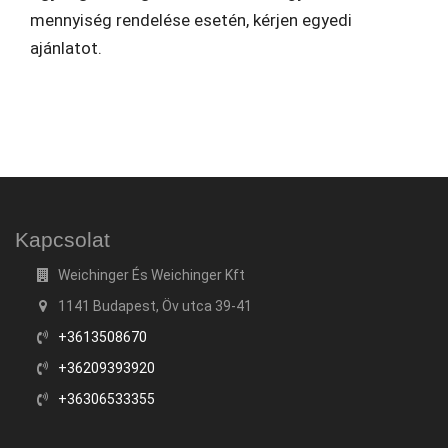
mennyiség rendelése esetén, kérjen egyedi
ajánlatot.
Kapcsolat
Weichinger És Weichinger Kft
1141 Budapest, Öv utca 39-41
+3613508670
+36209393920
+36306533355