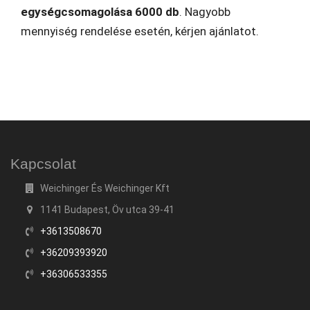
egységcsomagolása 6000 db
. Nagyobb
mennyiség rendelése esetén, kérjen ajánlatot.
Kapcsolat
Weichinger És Weichinger Kft
1141 Budapest, Öv utca 39-41
+3613508670
+36209393920
+36306533355