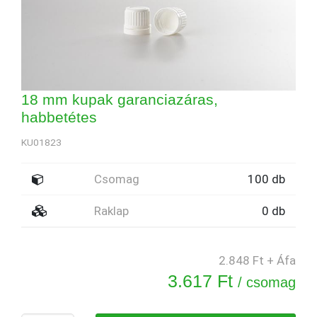
18 mm kupak garanciazáras,
habbetétes
KU01823
Csomag
100 db
Raklap
0 db
2.848 Ft + Áfa
3.617 Ft
/ csomag