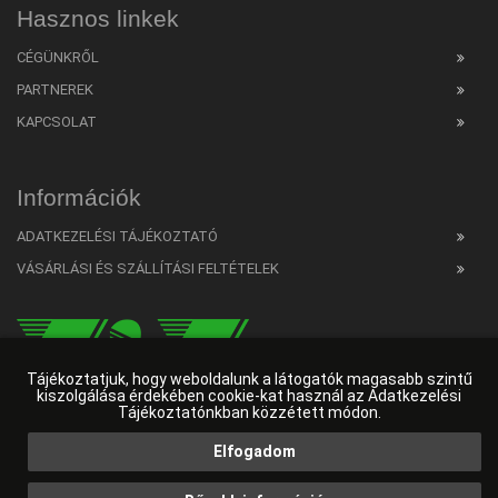
Hasznos linkek
CÉGÜNKRŐL
PARTNEREK
KAPCSOLAT
Információk
ADATKEZELÉSI TÁJÉKOZTATÓ
VÁSÁRLÁSI ÉS SZÁLLÍTÁSI FELTÉTELEK
Tájékoztatjuk, hogy weboldalunk a látogatók magasabb szintű
kiszolgálása érdekében cookie-kat használ az Adatkezelési
Tájékoztatónkban közzétett módon.
Elfogadom
Web developer
HW Online
|
Ingyenes SEO elemző
|