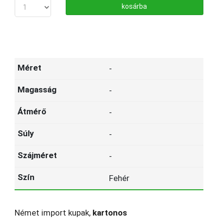
kosárba
-
-
-
-
-
Fehér
Német import kupak,
kartonos