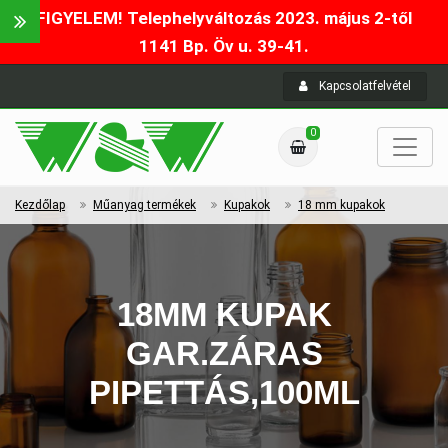
FIGYELEM! Telephelyváltozás 2023. május 2-től
1141 Bp. Öv u. 39-41.
Kapcsolatfelvétel
0
Kezdőlap
Műanyag termékek
Kupakok
18 mm kupakok
18MM KUPAK
GAR.ZÁRAS
PIPETTÁS,100ML