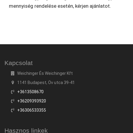
mennyiség rendelése esetén, kérjen ajánlatot.
Kapcsolat
Weichinger És Weichinger Kft
1141 Budapest, Öv utca 39-41
+3613508670
+36209393920
+36306533355
Hasznos linkek