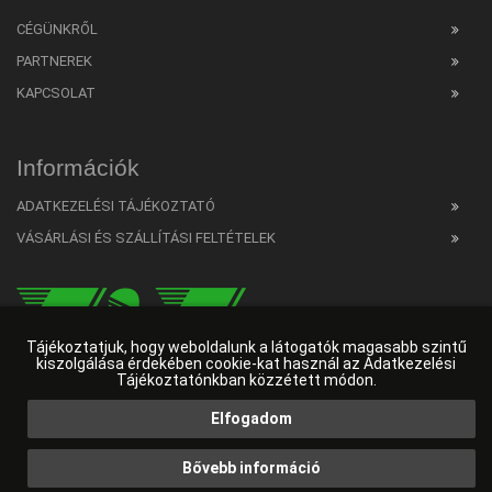
CÉGÜNKRŐL
PARTNEREK
KAPCSOLAT
Információk
ADATKEZELÉSI TÁJÉKOZTATÓ
VÁSÁRLÁSI ÉS SZÁLLÍTÁSI FELTÉTELEK
Tájékoztatjuk, hogy weboldalunk a látogatók magasabb szintű
kiszolgálása érdekében cookie-kat használ az Adatkezelési
Tájékoztatónkban közzétett módon.
Elfogadom
Web developer
HW Online
|
Ingyenes SEO elemző
|
Weboldalkészítés Budapest
Bővebb információ