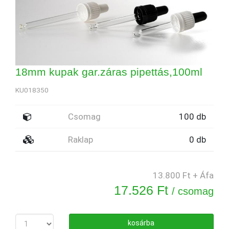
18mm kupak gar.záras pipettás,100ml
KU018350
Csomag
100 db
Raklap
0 db
13.800 Ft + Áfa
17.526 Ft
/ csomag
kosárba