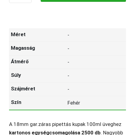
-
-
-
-
-
Fehér
A 18mm gar.záras pipettás kupak 100ml üveghez
kartonos egységcsomagolása 2500 db
. Nagyobb