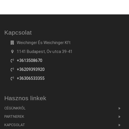
Kapcsolat
Weichinger És Weichinger Kft
1141 Budapest, Öv utca 39-41
+3613508670
+36209393920
+36306533355
Hasznos linkek
CÉGÜNKRŐL
PARTNEREK
KAPCSOLAT