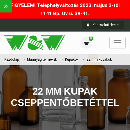
FIGYELEM! Telephelyváltozás 2023. május 2-től
1141 Bp. Öv u. 39-41.
Kapcsolatfelvétel
0
Kezdőlap
Műanyag termékek
Kupakok
22 mm kupakok
22 MM KUPAK
CSEPPENTŐBETÉTTEL