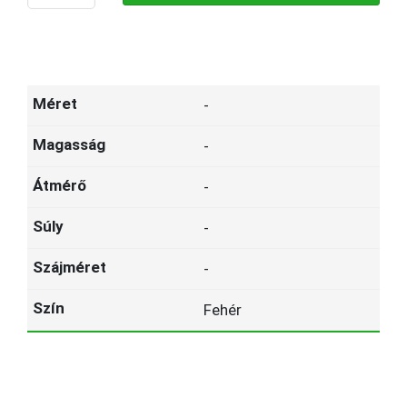
-
-
-
-
-
Fehér