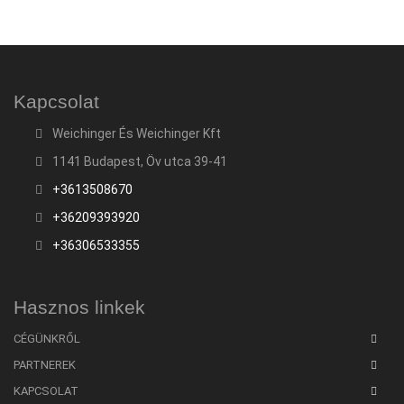
Kapcsolat
Weichinger És Weichinger Kft
1141 Budapest, Öv utca 39-41
+3613508670
+36209393920
+36306533355
Hasznos linkek
CÉGÜNKRŐL
PARTNEREK
KAPCSOLAT