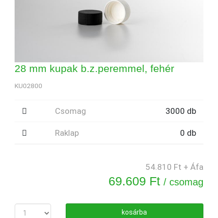
28 mm kupak b.z.peremmel, fehér
KU02800
Csomag
3000 db
Raklap
0 db
54.810 Ft + Áfa
69.609 Ft
/ csomag
kosárba