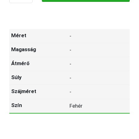
-
-
-
-
-
Fehér