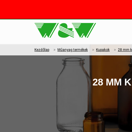
Kezdőlap
Műanyag termékek
Kupakok
28 mm k
28 MM 