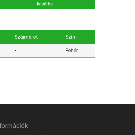
kosárba
Szájméret
Szín
-
Fehér
nformációk