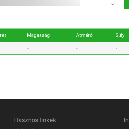
ret
Magasság
Átmérő
Súly
-
-
-
Hasznos linkek
I