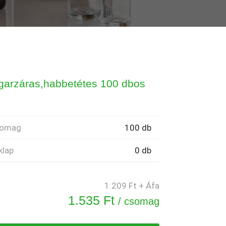
arzáras,habbetétes 100 dbos
omag
100 db
klap
0 db
1.209 Ft + Áfa
1.535 Ft
/ csomag