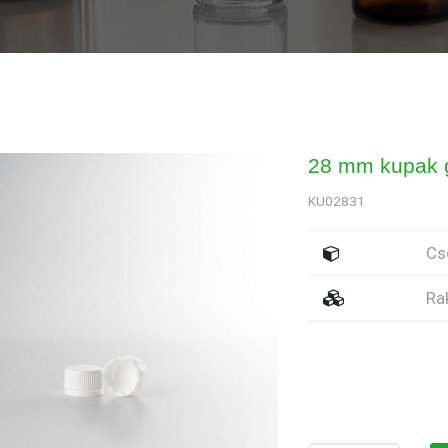
28 mm kupak g
KU02831
Cs
Ra