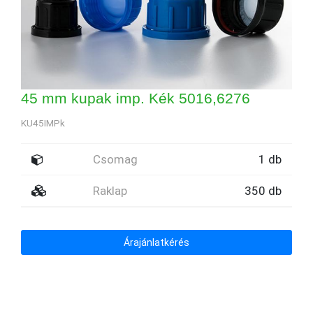
45 mm kupak imp. Kék 5016,6276
KU45IMPk
Csomag
1 db
Raklap
350 db
Árajánlatkérés