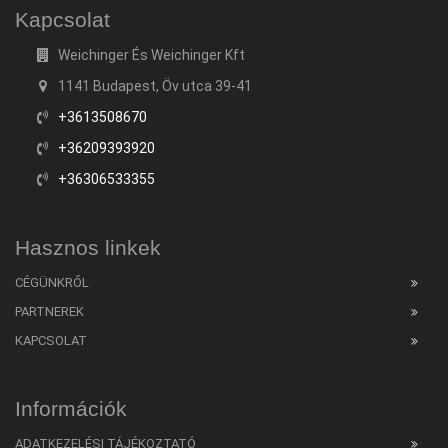
Kapcsolat
Weichinger És Weichinger Kft
1141 Budapest, Öv utca 39-41
+3613508670
+36209393920
+36306533355
Hasznos linkek
CÉGÜNKRŐL
PARTNEREK
KAPCSOLAT
Információk
ADATKEZELÉSI TÁJÉKOZTATÓ