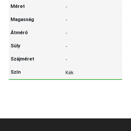
-
-
-
-
-
Kék